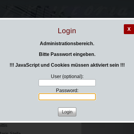
Login
X
Administrationsbereich.
Bitte Passwort eingeben.
Hinweise auf aktuelle
er in St. Dionysius wurde von
!!! JavaScript und Cookies müssen aktiviert sein !!!
kirchenmusikalische Projek
Dionysius finden Sie auch
User (optional):
unter
Kirchenmusik Nord
Internet, auf Facebook u
icht der Unweisen Mund wohl (nach
im
Fediverse bei Mastod
Password:
und schlafe
trina: Magnificat
ttis
aris Stella