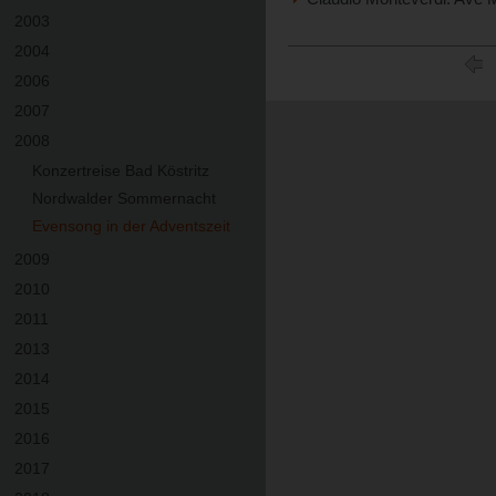
2003
2004
2006
2007
2008
Konzertreise Bad Köstritz
Nordwalder Sommernacht
Evensong in der Adventszeit
2009
2010
2011
2013
2014
2015
2016
2017