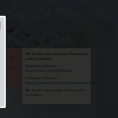
Sie finden uns auch auf Mastodon
te in St.
und Instagram
Mastodon-Adresse:
walde
im
https://cultur.social/@kimuno
nd
on
.
Instagram-Adresse:
https://www.instagram.com/venestramusica
Wir freuen uns darauf, Sie auch dort
zu treffen!