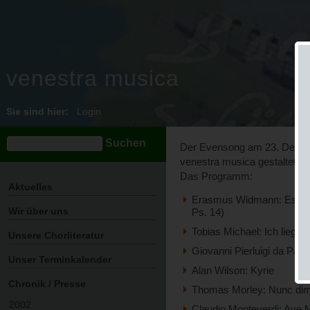
venestra musica
Sie sind hier:
Login
Der Evensong am 23. Dezemb
venestra musica gestaltet.
Das Programm:
Aktuelles
Erasmus Widmann: Es spr
Wir über uns
Ps. 14)
Tobias Michael: Ich liege 
Unsere Chorliteratur
Giovanni Pierluigi da Pales
Unser Terminkalender
Alan Wilson: Kyrie
Chronik / Presse
Thomas Morley: Nunc dimi
2002
Claudio Monteverdi: Ave M